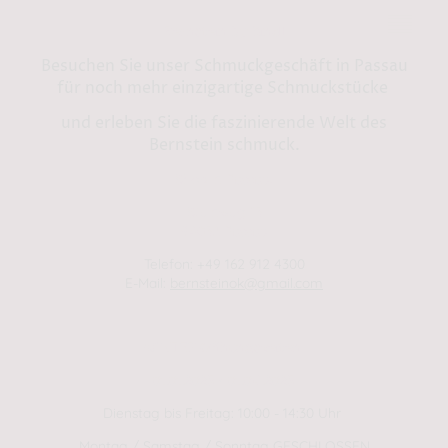
Bernstein by Kindl
Besuchen Sie unser Schmuckgeschäft in Passau
für noch mehr einzigartige Schmuckstücke
und erleben Sie die faszinierende Welt des
Bernstein schmuck.
Shop in Passau:
Steinweg 13
94032 Passau
Telefon: +49 162 912 4300
E-Mail:
bernsteinok@gmail.com
WINTER Öffnungszeiten
01.01.2025 - 01.04.2025
Dienstag bis Freitag: 10:00 - 14:30 Uhr
Montag / Samstag / Sonntag GESCHLOSSEN