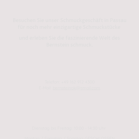
Bernstein by Kindl
Besuchen Sie unser Schmuckgeschäft in Passau
für noch mehr einzigartige Schmuckstücke
und erleben Sie die faszinierende Welt des
Bernstein schmuck.
Shop in Passau:
Steinweg 13
94032 Passau
Telefon: +49 162 912 4300
E-Mail:
bernsteinok@gmail.com
WINTER Öffnungszeiten
01.01.2025 - 01.04.2025
Dienstag bis Freitag: 10:00 - 14:30 Uhr
Montag / Samstag / Sonntag GESCHLOSSEN