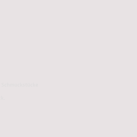
schutzerklärung
ge Schmuckstücke
ck.