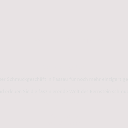
rmationen
Service
AGB
Impressum
Daten
Bernstein by Kindl
ser Schmuckgeschäft in Passau für noch mehr einzigarti
d erleben Sie die faszinierende Welt des Bernstein schmu
Shop in Passau:
Steinweg 13
94032 Passau