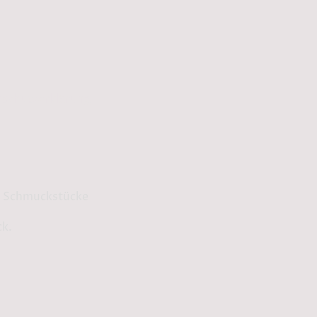
schutzerklärung
ge Schmuckstücke
ck.