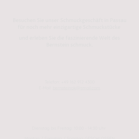
Bernstein by Kindl
Besuchen Sie unser Schmuckgeschäft in Passau
für noch mehr einzigartige Schmuckstücke
und erleben Sie die faszinierende Welt des
Bernstein schmuck.
Shop in Passau:
Steinweg 13
94032 Passau
Telefon: +49 162 912 4300
E-Mail:
bernsteinok@gmail.com
WINTER Öffnungszeiten
01.01.2025 - 01.04.2025
Dienstag bis Freitag: 10:00 - 14:30 Uhr
Montag / Samstag / Sonntag GESCHLOSSEN