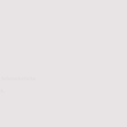
schutzerklärung
ge Schmuckstücke
ck.