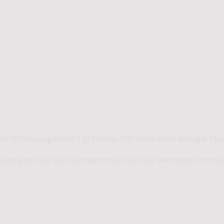
rmationen
Service
AGB
Impressum
Daten
Bernstein by Kindl
ser Schmuckgeschäft in Passau für noch mehr einzigarti
d erleben Sie die faszinierende Welt des Bernstein schmu
Shop in Passau:
Steinweg 13
94032 Passau