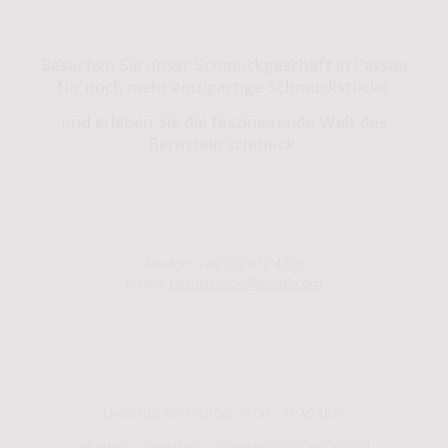
Bernstein by Kindl
Besuchen Sie unser Schmuckgeschäft in Passau
für noch mehr einzigartige Schmuckstücke
und erleben Sie die faszinierende Welt des
Bernstein schmuck.
Shop in Passau:
Steinweg 13
94032 Passau
Telefon: +49 162 912 4300
E-Mail:
bernsteinok@gmail.com
WINTER Öffnungszeiten
01.01.2025 - 01.04.2025
Dienstag bis Freitag: 10:00 - 14:30 Uhr
Montag / Samstag / Sonntag GESCHLOSSEN