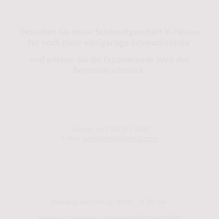
Bernstein by Kindl
Besuchen Sie unser Schmuckgeschäft in Passau
für noch mehr einzigartige Schmuckstücke
und erleben Sie die faszinierende Welt des
Bernstein schmuck.
Shop in Passau:
Steinweg 13
94032 Passau
Telefon: +49 162 912 4300
E-Mail:
bernsteinok@gmail.com
WINTER Öffnungszeiten
01.01.2025 - 01.04.2025
Dienstag bis Freitag: 10:00 - 14:30 Uhr
Montag / Samstag / Sonntag GESCHLOSSEN