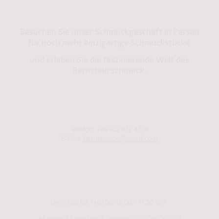
Bernstein by Kindl
Besuchen Sie unser Schmuckgeschäft in Passau
für noch mehr einzigartige Schmuckstücke
und erleben Sie die faszinierende Welt des
Bernstein schmuck.
Shop in Passau:
Steinweg 13
94032 Passau
Telefon: +49 162 912 4300
E-Mail:
bernsteinok@gmail.com
WINTER Öffnungszeiten
01.01.2025 - 01.04.2025
Dienstag bis Freitag: 10:00 - 14:30 Uhr
Montag / Samstag / Sonntag GESCHLOSSEN