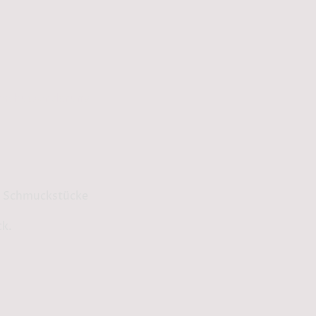
schutzerklärung
ge Schmuckstücke
ck.