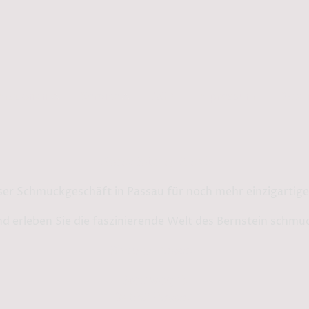
rmationen
Service
AGB
Impressum
Daten
Bernstein by Kindl
ser Schmuckgeschäft in Passau für noch mehr einzigarti
d erleben Sie die faszinierende Welt des Bernstein schmu
Shop in Passau:
Steinweg 13
94032 Passau