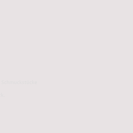
schutzerklärung
ge Schmuckstücke
ck.