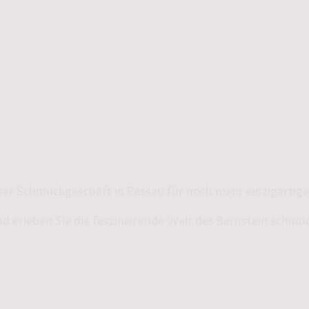
rmationen
Service
AGB
Impressum
Daten
Bernstein by Kindl
ser Schmuckgeschäft in Passau für noch mehr einzigarti
d erleben Sie die faszinierende Welt des Bernstein schmu
Shop in Passau:
Steinweg 13
94032 Passau