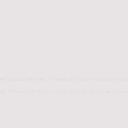
rmationen
Service
AGB
Impressum
Daten
Bernstein by Kindl
ser Schmuckgeschäft in Passau für noch mehr einzigarti
d erleben Sie die faszinierende Welt des Bernstein schmu
Shop in Passau:
Steinweg 13
94032 Passau