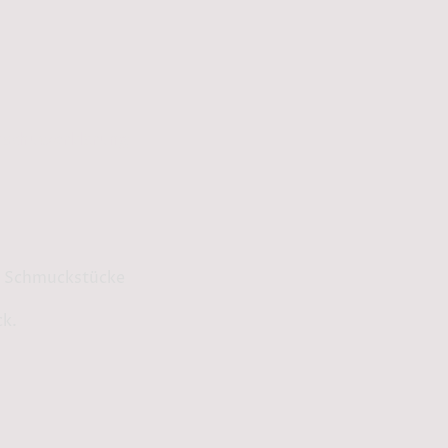
schutzerklärung
ge Schmuckstücke
ck.