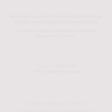
Bernstein by Kindl
Besuchen Sie unser Schmuckgeschäft in Passau
für noch mehr einzigartige Schmuckstücke
und erleben Sie die faszinierende Welt des
Bernstein schmuck.
Shop in Passau:
Steinweg 13
94032 Passau
Telefon: +49 162 912 4300
E-Mail:
bernsteinok@gmail.com
WINTER Öffnungszeiten
01.01.2025 - 01.04.2025
Dienstag bis Freitag: 10:00 - 14:30 Uhr
Montag / Samstag / Sonntag GESCHLOSSEN