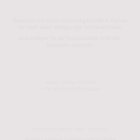
Bernstein by Kindl
Besuchen Sie unser Schmuckgeschäft in Passau
für noch mehr einzigartige Schmuckstücke
und erleben Sie die faszinierende Welt des
Bernstein schmuck.
Shop in Passau:
Steinweg 13
94032 Passau
Telefon: +49 162 912 4300
E-Mail:
bernsteinok@gmail.com
WINTER Öffnungszeiten
01.01.2025 - 01.04.2025
Dienstag bis Freitag: 10:00 - 14:30 Uhr
Montag / Samstag / Sonntag GESCHLOSSEN