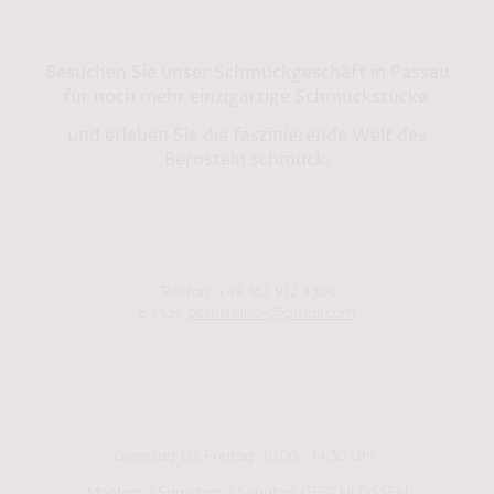
Bernstein by Kindl
Besuchen Sie unser Schmuckgeschäft in Passau
für noch mehr einzigartige Schmuckstücke
und erleben Sie die faszinierende Welt des
Bernstein schmuck.
Shop in Passau:
Steinweg 13
94032 Passau
Telefon: +49 162 912 4300
E-Mail:
bernsteinok@gmail.com
WINTER Öffnungszeiten
01.01.2025 - 01.04.2025
Dienstag bis Freitag: 10:00 - 14:30 Uhr
Montag / Samstag / Sonntag GESCHLOSSEN