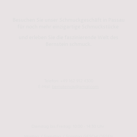
Bernstein by Kindl
Besuchen Sie unser Schmuckgeschäft in Passau
für noch mehr einzigartige Schmuckstücke
und erleben Sie die faszinierende Welt des
Bernstein schmuck.
Shop in Passau:
Steinweg 13
94032 Passau
Telefon: +49 162 912 4300
E-Mail:
bernsteinok@gmail.com
WINTER Öffnungszeiten
01.01.2025 - 01.04.2025
Dienstag bis Freitag: 10:00 - 14:30 Uhr
Montag / Samstag / Sonntag GESCHLOSSEN