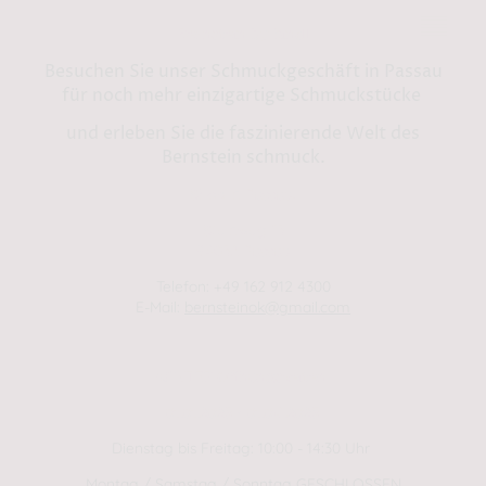
Bernstein by Kindl
Besuchen Sie unser Schmuckgeschäft in Passau
für noch mehr einzigartige Schmuckstücke
und erleben Sie die faszinierende Welt des
Bernstein schmuck.
Shop in Passau:
Steinweg 13
94032 Passau
Telefon: +49 162 912 4300
E-Mail:
bernsteinok@gmail.com
WINTER Öffnungszeiten
01.01.2025 - 01.04.2025
Dienstag bis Freitag: 10:00 - 14:30 Uhr
Montag / Samstag / Sonntag GESCHLOSSEN