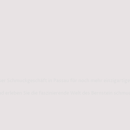
rmationen
Service
AGB
Impressum
Daten
Bernstein by Kindl
ser Schmuckgeschäft in Passau für noch mehr einzigarti
d erleben Sie die faszinierende Welt des Bernstein schmu
Shop in Passau:
Steinweg 13
94032 Passau