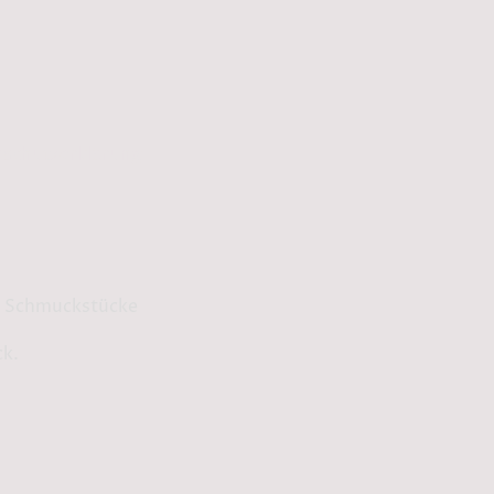
schutzerklärung
ge Schmuckstücke
ck.