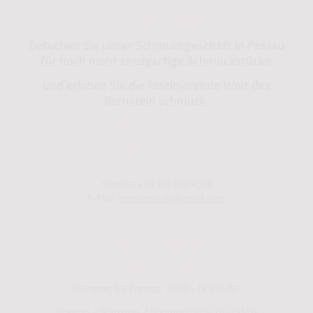
Bernstein by Kindl
Besuchen Sie unser Schmuckgeschäft in Passau
für noch mehr einzigartige Schmuckstücke
und erleben Sie die faszinierende Welt des
Bernstein schmuck.
Shop in Passau:
Steinweg 13
94032 Passau
Telefon: +49 162 912 4300
E-Mail:
bernsteinok@gmail.com
WINTER Öffnungszeiten
01.01.2025 - 01.04.2025
Dienstag bis Freitag: 10:00 - 14:30 Uhr
Montag / Samstag / Sonntag GESCHLOSSEN