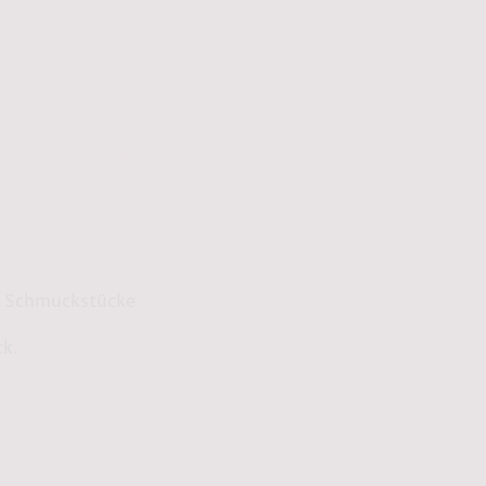
schutzerklärung
ge Schmuckstücke
ck.