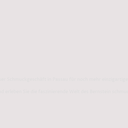
rmationen
Service
AGB
Impressum
Daten
Bernstein by Kindl
ser Schmuckgeschäft in Passau für noch mehr einzigarti
d erleben Sie die faszinierende Welt des Bernstein schmu
Shop in Passau:
Steinweg 13
94032 Passau