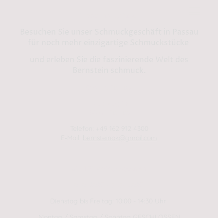
Bernstein by Kindl
Besuchen Sie unser Schmuckgeschäft in Passau
für noch mehr einzigartige Schmuckstücke
und erleben Sie die faszinierende Welt des
Bernstein schmuck.
Shop in Passau:
Steinweg 13
94032 Passau
Telefon: +49 162 912 4300
E-Mail:
bernsteinok@gmail.com
WINTER Öffnungszeiten
01.01.2025 - 01.04.2025
Dienstag bis Freitag: 10:00 - 14:30 Uhr
Montag / Samstag / Sonntag GESCHLOSSEN