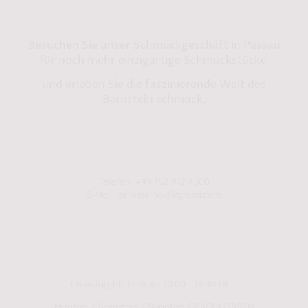
Bernstein by Kindl
Besuchen Sie unser Schmuckgeschäft in Passau
für noch mehr einzigartige Schmuckstücke
und erleben Sie die faszinierende Welt des
Bernstein schmuck.
Shop in Passau:
Steinweg 13
94032 Passau
Telefon: +49 162 912 4300
E-Mail:
bernsteinok@gmail.com
WINTER Öffnungszeiten
01.01.2025 - 01.04.2025
Dienstag bis Freitag: 10:00 - 14:30 Uhr
Montag / Samstag / Sonntag GESCHLOSSEN