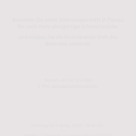
Bernstein by Kindl
Besuchen Sie unser Schmuckgeschäft in Passau
für noch mehr einzigartige Schmuckstücke
und erleben Sie die faszinierende Welt des
Bernstein schmuck.
Shop in Passau:
Steinweg 13
94032 Passau
Telefon: +49 162 912 4300
E-Mail:
bernsteinok@gmail.com
WINTER Öffnungszeiten
01.01.2025 - 01.04.2025
Dienstag bis Freitag: 10:00 - 14:30 Uhr
Montag / Samstag / Sonntag GESCHLOSSEN