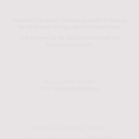
Bernstein by Kindl
Besuchen Sie unser Schmuckgeschäft in Passau
für noch mehr einzigartige Schmuckstücke
und erleben Sie die faszinierende Welt des
Bernstein schmuck.
Shop in Passau:
Steinweg 13
94032 Passau
Telefon: +49 162 912 4300
E-Mail:
bernsteinok@gmail.com
WINTER Öffnungszeiten
01.01.2025 - 01.04.2025
Dienstag bis Freitag: 10:00 - 14:30 Uhr
Montag / Samstag / Sonntag GESCHLOSSEN