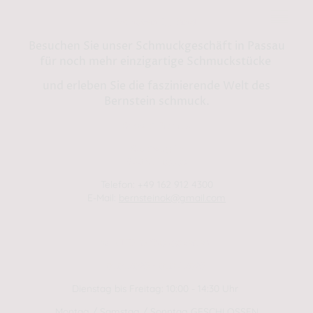
Bernstein by Kindl
Besuchen Sie unser Schmuckgeschäft in Passau
für noch mehr einzigartige Schmuckstücke
und erleben Sie die faszinierende Welt des
Bernstein schmuck.
Shop in Passau:
Steinweg 13
94032 Passau
Telefon: +49 162 912 4300
E-Mail:
bernsteinok@gmail.com
WINTER Öffnungszeiten
01.01.2025 - 01.04.2025
Dienstag bis Freitag: 10:00 - 14:30 Uhr
Montag / Samstag / Sonntag GESCHLOSSEN