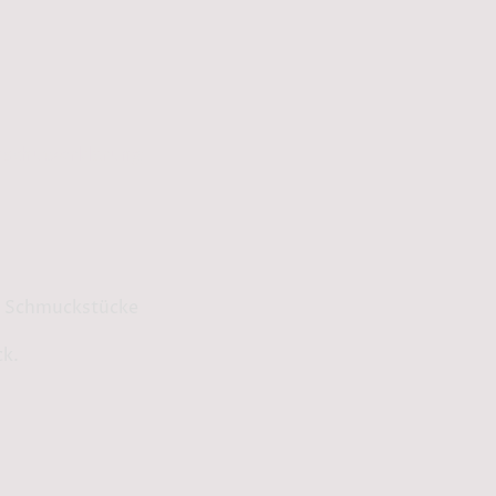
schutzerklärung
ge Schmuckstücke
ck.