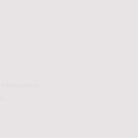
schutzerklärung
ge Schmuckstücke
ck.