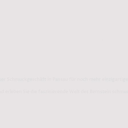
rmationen
Service
AGB
Impressum
Daten
Bernstein by Kindl
ser Schmuckgeschäft in Passau für noch mehr einzigarti
d erleben Sie die faszinierende Welt des Bernstein schmu
Shop in Passau:
Steinweg 13
94032 Passau