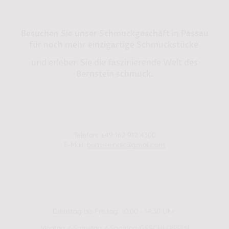
Bernstein by Kindl
Besuchen Sie unser Schmuckgeschäft in Passau
für noch mehr einzigartige Schmuckstücke
und erleben Sie die faszinierende Welt des
Bernstein schmuck.
Shop in Passau:
Steinweg 13
94032 Passau
Telefon: +49 162 912 4300
E-Mail:
bernsteinok@gmail.com
WINTER Öffnungszeiten
01.01.2025 - 01.04.2025
Dienstag bis Freitag: 10:00 - 14:30 Uhr
Montag / Samstag / Sonntag GESCHLOSSEN