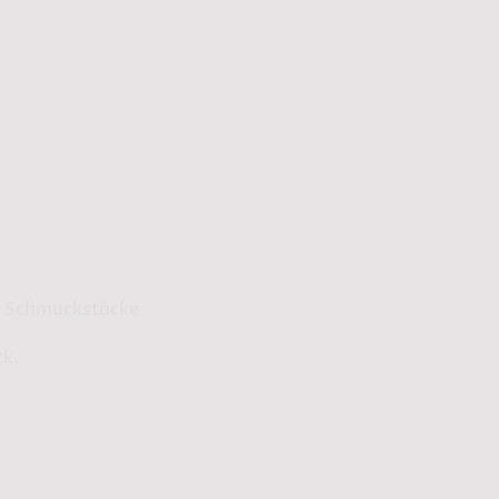
schutzerklärung
ge Schmuckstücke
ck.