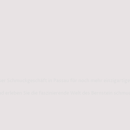
rmationen
Service
AGB
Impressum
Daten
Bernstein by Kindl
ser Schmuckgeschäft in Passau für noch mehr einzigarti
d erleben Sie die faszinierende Welt des Bernstein schmu
Shop in Passau:
Steinweg 13
94032 Passau